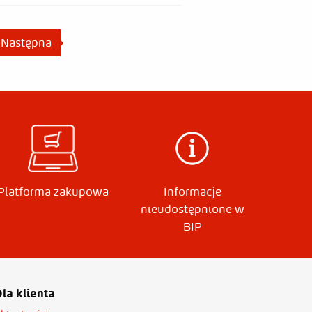
Następna
strona
Platforma zakupowa
Informacje
nieudostępnione w
BIP
la klienta