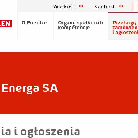
Wielkość
Kontrast
O Enerdze
Organy spółki i ich
Przetargi,
kompetencje
zamówien
i ogłoszen
Energa SA
ia i ogłoszenia