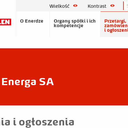
Wielkość
Kontrast
O Enerdze
Organy spółki i ich
Przetargi,
kompetencje
zamówien
i ogłoszen
Energa SA
ia i ogłoszenia