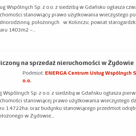
spólnych Sp. z o.o. z siedzibą w Gdańsku ogłasza czwa
uchomości stanowiący prawo użytkowania wieczystego po
dnorodzinną, położonych w Kolinczu, powiat starogardzk
aru 1403m2 –...
niczony na sprzedaż nieruchomości w Żydowie
Podmiot:
ENERGA Centrum Usług Wspólnych S
o.o.
spólnych Sp. z o.o. z siedzibą w Gdańsku ogłasza pierw
uchomości stanowiącej prawo użytkowania wieczystego dzi
u 1.4722ha, oraz budynku stanowiącego przedmiot odrębn
łożonego w Żydowie,...