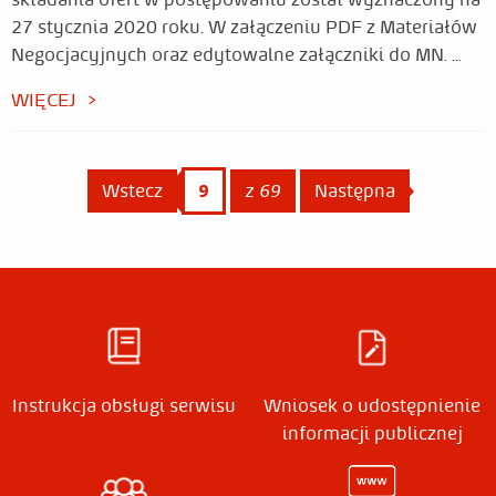
27 stycznia 2020 roku. W załączeniu PDF z Materiałów
Negocjacyjnych oraz edytowalne załączniki do MN. ...
WIĘCEJ
Wstecz
Wstecz
Jesteś na stronie
9
z 69
Następna
strona
Instrukcja obsługi serwisu
Wniosek o udostępnienie
informacji publicznej