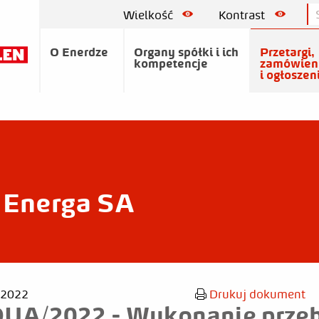
Wielkość
Kontrast
O Enerdze
Organy spółki i ich
Przetargi,
kompetencje
zamówien
i ogłoszen
Energa SA
 2022
Drukuj dokument
UA/2022 - Wykonanie prze