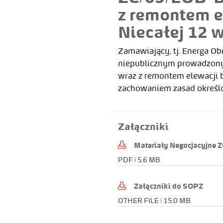
z remontem e
Niecałej 12 
Zamawiający, tj. Energa 
niepublicznym prowadzony
wraz z remontem elewacji b
zachowaniem zasad określo
Grzegorz 
Załączniki
Materiały Negocjacyjne 
Data
E
PDF | 5,6 MB
2022-06-14
G
Załączniki do SOPZ
OTHER FILE | 15,0 MB