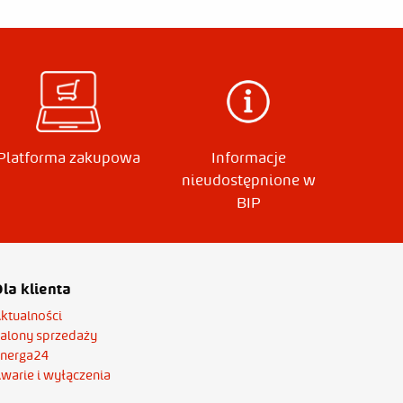
Platforma zakupowa
Informacje
nieudostępnione w
BIP
la klienta
ktualności
alony sprzedaży
nerga24
warie i wyłączenia