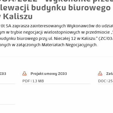
lewacji budynku biurowego p
w Kaliszu
Obrót SA zaprasza zainteresowanych Wykonawców do udzi
m w trybie negocjacji wielostopniowych w przedmiocie
udynku biurowego przy ul. Niecałej 12 w Kaliszu
.”
(ZC/0
3
nych w załączonych Materiałach Negocjacyjnych.
Irczuk
ZC03
Projekt umowy ZC03
Zał
dytor
Rodzaj zmiany
PDF | 1,3 MB
DOC | 25
rzegorz Irczuk
Publikacja od 2022-06-14 15