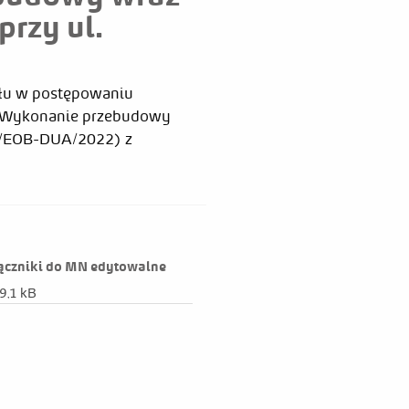
rzy ul.
ału w postępowaniu
 „Wykonanie przebudowy
/EOB-DUA/2022) z
2022-06-14
ączniki do MN edytowalne
9,1 kB
:05