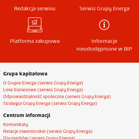
Redakcja serwisu
Serwis Grupy Energa
Platforma zakupowa
Informacje
nieudostępnione w BIP
Grupa kapitałowa
O Grupie Energa (serwis Grupy Energa)
Linie biznesowe (serwis Grupy Energa)
Odpowiedzialność społeczna (serwis Grupy Energa)
Strategia Grupy Energa (serwis Grupy Energa)
Centrum informacji
Komunikaty
Relacje inwestorskie (serwis Grupy Energa)
Dla mediów (serwis Grupy Energa)