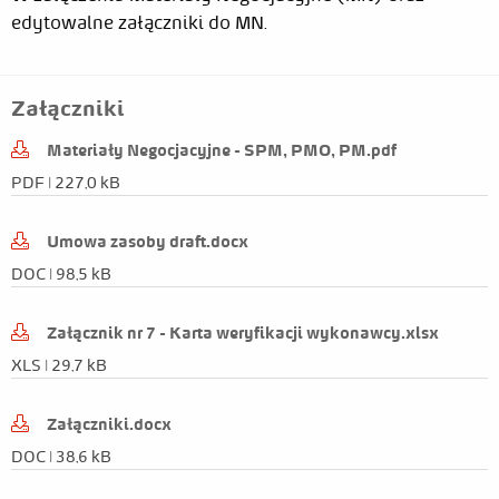
edytowalne załączniki do MN.
Grzegorz
2020-
Irczuk
02-06
Załączniki
Materiały Negocjacyjne - SPM, PMO, PM.pdf
PDF | 227,0 kB
Data
Edytor
Rodzaj zmiany
Umowa zasoby draft.docx
2020-
Katarzyna
Edycja
DOC | 98,5 kB
04-28
Witt
2020-
Katarzyna
Edycja
Załącznik nr 7 - Karta weryfikacji wykonawcy.xlsx
04-28
Witt
XLS | 29,7 kB
2020-
Grzegorz
Edycja
Załączniki.docx
02-11
Irczuk
DOC | 38,6 kB
2020-
Grzegorz
Edycja