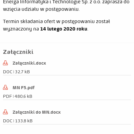
Energa Informatyka i Technologie Sp. z o.o. zaprasza do
wzięcia udziału w postępowaniu.
Termin składania ofert w postępowaniu został
wyznaczony na
14 lutego 2020 roku
.
Grzegorz
2020-
Irczuk
02-04
Załączniki
Załączniki.docx
DOC | 32,7 kB
Data
Edytor
Rodzaj zmiany
MN F5.pdf
2020-
Katarzyna
Edycja
PDF | 480,6 kB
04-28
Witt
2020-
Grzegorz
Edycja
Załączniki do MN.docx
02-17
Irczuk
DOC | 133,8 kB
2020-
Grzegorz
Edycja