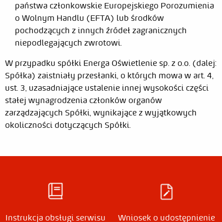
państwa członkowskie Europejskiego Porozumienia
o Wolnym Handlu (EFTA) lub środków
pochodzących z innych źródeł zagranicznych
niepodlegających zwrotowi.
W przypadku spółki Energa Oświetlenie sp. z o.o. (dalej:
Spółka) zaistniały przesłanki, o których mowa w art. 4,
ust. 3, uzasadniające ustalenie innej wysokości części
stałej wynagrodzenia członków organów
zarządzających Spółki, wynikające z wyjątkowych
okoliczności dotyczących Spółki.
Grzegorz
2025-
Irczuk
09-22
Data
Edytor
Rodzaj zmiany
Instrukcja obsługi serwisu
Wniosek o udostępnienie