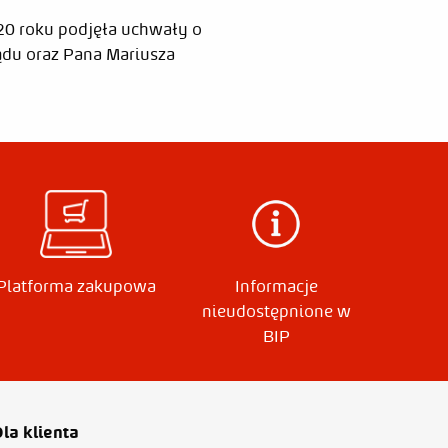
020 roku podjęła uchwały o
ądu oraz Pana Mariusza
2020-07-28
:15
Platforma zakupowa
Informacje
nieudostępnione w
BIP
la klienta