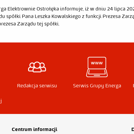
ga Elektrownie Ostrołęka informuje, iż w dniu 24 lipca 2
u spółki Pana Leszka Kowalskiego z funkcji Prezesa Zarz
ezesa Zarządu tej spółki.
a Witt
Edytor
Rodzaj zmiany
Katarzyna Witt
Publikacja od 2020-07-28 10
Redakcja serwisu
Serwis Grupy Energa
j
Centrum informacji
D