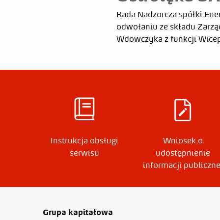
Rada Nadzorcza spółki Ener
odwołaniu ze składu Zarząd
Wdowczyka z funkcji Wicepr
Katarzyn
Data
2020-07-28
Instrukcja obsługi
Wniosek o
serwisu
udostępnienie
informacji publiczne
Grupa kapitałowa