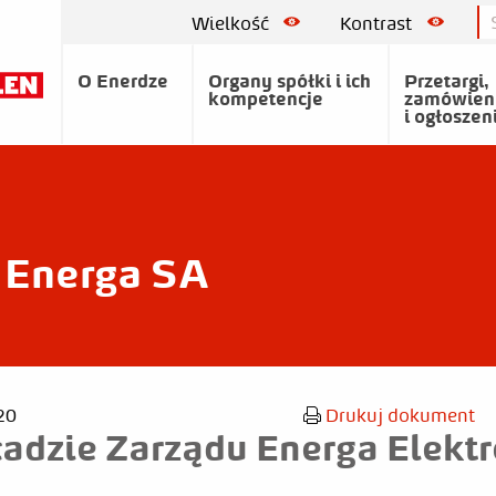
Wielkość
Kontrast
O Enerdze
Organy spółki i ich
Przetargi,
kompetencje
zamówien
i ogłoszen
Energa SA
20
Drukuj dokument
adzie Zarządu Energa Elekt
A